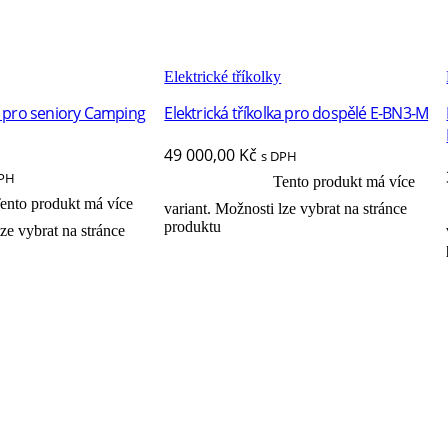
Elektrické tříkolky
ka pro seniory Camping
Elektrická tříkolka pro dospělé E-BN3-M
49 000,00
Kč
s DPH
DPH
Tento produkt má více
Výběr možností
ento produkt má více
variant. Možnosti lze vybrat na stránce
produktu
lze vybrat na stránce