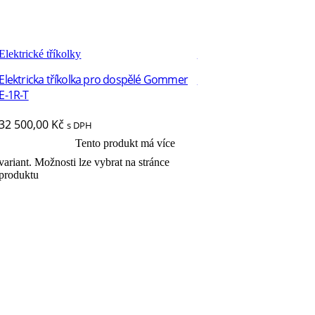
Elektrické tříkolky
Elektrické tříkolky
Elektricka tříkolka pro dospělé Gommer
Elektricka tříkolka pro d
E-1R-T
41 000,00
Kč
s DPH
32 500,00
Kč
s DPH
Tento pr
Výběr možností
Tento produkt má více
Výběr možností
variant. Možnosti lze vybr
produktu
variant. Možnosti lze vybrat na stránce
produktu