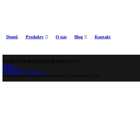
Domů
Produkty
O nás
Blog
Kontakt
Elektrická tříkolka pro dospělé lehokolo e-21
HOME
PRODUKTY
ELEKTRICKÉ TŘÍKOLKY
ELEKTRICKÁ TŘÍKOLKA PRO DOSPĚLÉ LEHOKOLO E-21