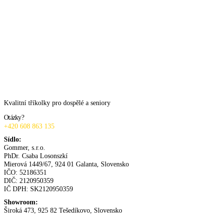
K Oblíbeným
Rýchly náhled
K Oblíbeným
Rýchly náhled
Kvalitní tříkolky pro dospělé a seniory
Otázky?
+420 608 863 135
Sídlo:
Gommer, s.r.o.
PhDr.
Csaba
Losonszkí
Mierová 1449/67, 924 01 Galanta, Slovensko
IČO: 52186351
DIČ: 2120950359
IČ DPH: SK2120950359
Showroom:
Široká 473, 925 82 Tešedíkovo, Slovensko