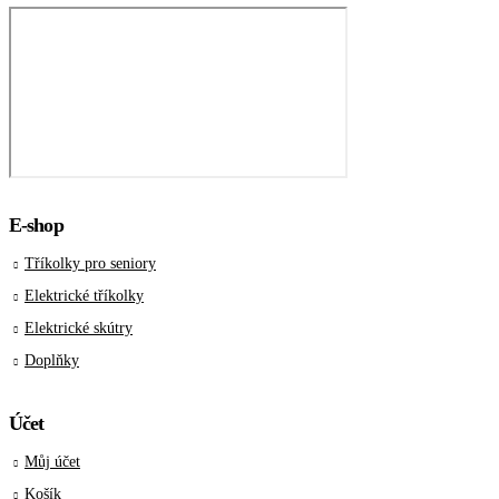
E-shop
Tříkolky pro seniory
Elektrické tříkolky
Elektrické skútry
Doplňky
Účet
Můj účet
Košík