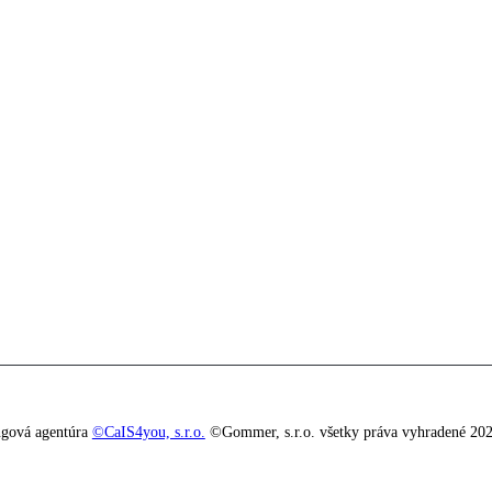
ingová agentúra
©CaIS4you, s.r.o.
©Gommer, s.r.o. všetky práva vyhradené 20