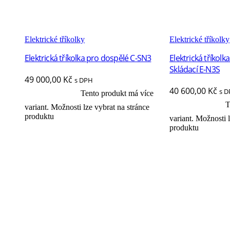
Elektrické tříkolky
Elektrické tříkolky
Elektrická tříkolka pro dospělé C-SN3
Elektrická tříkol
Skládací E-N3S
49 000,00
Kč
s DPH
40 600,00
Kč
s 
Tento produkt má více
Výběr možností
T
Výběr možností
variant. Možnosti lze vybrat na stránce
produktu
variant. Možnosti 
produktu