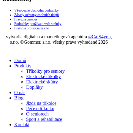
Všeobecné obchodní podmínky
Zásady ochrany osobních údajů
Pravidlá cookies
Podmínky používaní web stránky
Pravidla pro sociální sítě
vytvorila digitálna a marketingová agentúra
©CaIS4you,
s.r.o.
©Gommer, s.r.o. všetky práva vyhradené 2026
Domů
Produkty
Tříkolky pro seniory
Elektrické tříkolky
Elektrické skútry
Doplňky
O nás
Blog
Jízda na tříkolce
Péče o tříkolku
O seniorech
Sport a rehabilitace
Kontakt