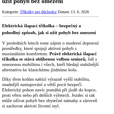
užít pohyb bez omezení
Kategorie:
Tříkolky pro důchodce
Datum:
13. 6. 2026
Elektrická šlapací tříkolka – bezpečný a
pohodlný způsob, jak si užít pohyb bez omezení
V posledních letech roste zájem o moderní dopravní
prostředky, které spojují aktivní pohyb s
maximálním komfortem.
Právě elektrická šlapací
tříkolka se stává oblíbenou volbou seniorů,
lidí s
omezenou mobilitou i všech, kteří hledají stabilnější
alternativu ke klasickému jízdnímu kolu.
Díky třem kolům nabízí výrazně vyšší stabilitu,
snadnější nastupování a větší pocit bezpečí.
Elektrický pohon navíc pomáhá při jízdě do kopce,
proti větru nebo při delších výletech. Jezdec si tak
může užívat pohyb bez zbytečné námahy a zároveň
si zachovat aktivní životní styl.