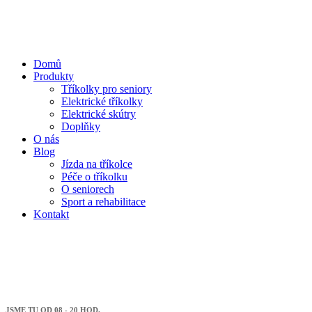
Domů
Produkty
Tříkolky pro seniory
Elektrické tříkolky
Elektrické skútry
Doplňky
O nás
Blog
Jízda na tříkolce
Péče o tříkolku
O seniorech
Sport a rehabilitace
Kontakt
JSME TU OD 08 - 20 HOD.