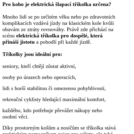
Pro koho je elektrická šlapací tříkolka určena?
Mnoho lidí se po určitém věku nebo po zdravotních
komplikacích vzdává jízdy na klasickém kole kvůli
obavám ze ztráty rovnováhy. Právě zde přichází na
scénu
elektrická tříkolka pro dospělé, která
přináší jistotu
a pohodlí při každé jízdě.
Tříkolky jsou ideální pro:
seniory, kteří chtějí zůstat aktivní,
osoby po úrazech nebo operacích,
lidi s horší stabilitou či omezenou pohyblivostí,
rekreační cyklisty hledající maximální komfort,
každého, kdo potřebuje převážet nákupy nebo
osobní věci.
Díky prostorným košům a nosičům se tříkolka stává
praktickým pomocníkem nejen pro výlety, ale také