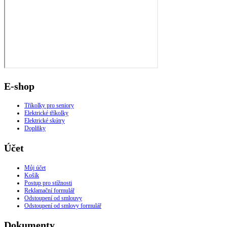
E-shop
Tříkolky pro seniory
Elektrické tříkolky
Elektrické skútry
Doplňky
Účet
Můj účet
Košík
Postup pro stížnosti
Reklamační formulář
Odstoupení od smlouvy
Odstoupení od smlovy formulář
Dokumenty