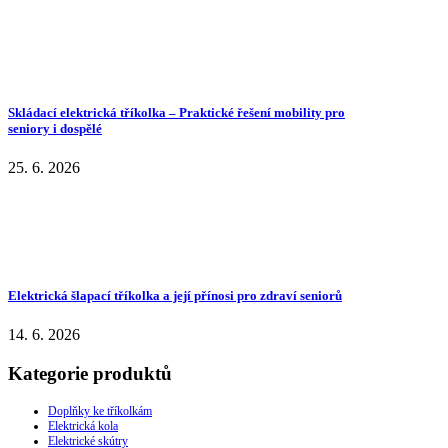
Skládací elektrická tříkolka – Praktické řešení mobility pro
seniory i dospělé
25. 6. 2026
Elektrická šlapací tříkolka a její přínosi pro zdraví seniorů
14. 6. 2026
Kategorie produktů
Doplňky ke tříkolkám
Elektrická kola
Elektrické skútry