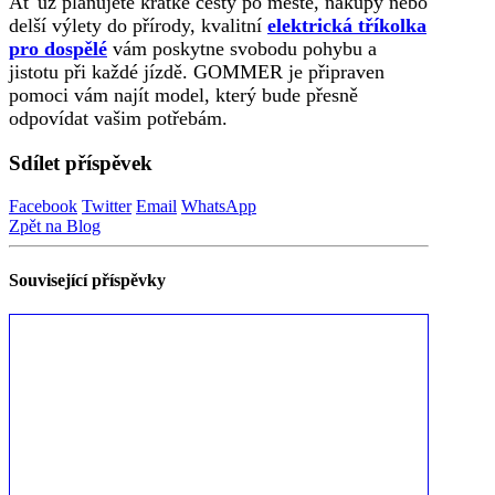
Ať už plánujete krátké cesty po městě, nákupy nebo
delší výlety do přírody, kvalitní
elektrická tříkolka
pro dospělé
vám poskytne svobodu pohybu a
jistotu při každé jízdě. GOMMER je připraven
pomoci vám najít model, který bude přesně
odpovídat vašim potřebám.
Sdílet příspěvek
Facebook
Twitter
Email
WhatsApp
Zpět na Blog
Související
příspěvky