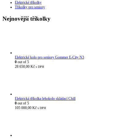
Elektrické tříkolky
Tříkolky pro seniory
Nejnovější tříkolky
Elektrické kolo pro seniory Gommer E-City N3
0
out of 5
28 650,00
Kč
s DPH
Elektrická tříkolka lehokolo skládací Chill
0
out of 5
105 000,00
Kč
s DPH