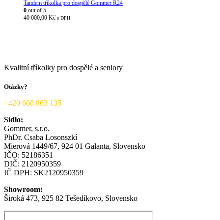
Tandem tříkolka pro dospělé Gommer R24
0
out of 5
40 000,00
Kč
s DPH
Kvalitní tříkolky pro dospělé a seniory
Otázky?
+420 608 863 135
Sídlo:
Gommer, s.r.o.
PhDr.
Csaba
Losonszkí
Mierová 1449/67, 924 01 Galanta, Slovensko
IČO: 52186351
DIČ: 2120950359
IČ DPH: SK2120950359
Showroom:
Široká 473, 925 82 Tešedíkovo, Slovensko