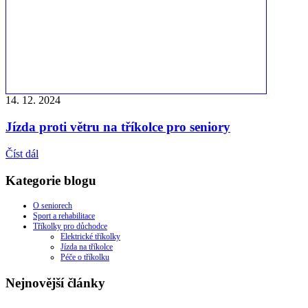
14. 12. 2024
Jízda proti větru na tříkolce pro seniory
Číst dál
Kategorie blogu
O seniorech
Sport a rehabilitace
Tříkolky pro důchodce
Elektrické tříkolky
Jízda na tříkolce
Péče o tříkolku
Nejnovější články